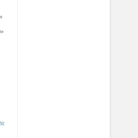
ut
te
 Nr