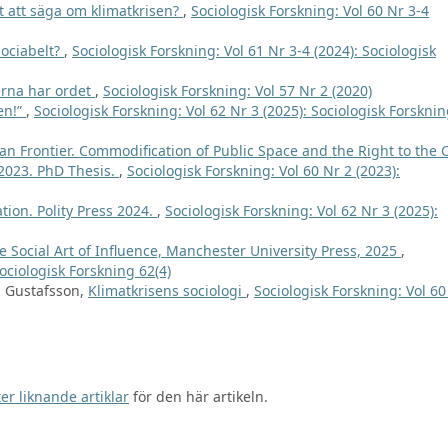
t att säga om klimatkrisen?
,
Sociologisk Forskning: Vol 60 Nr 3-4
Sociabelt?
,
Sociologisk Forskning: Vol 61 Nr 3-4 (2024): Sociologisk
rna har ordet
,
Sociologisk Forskning: Vol 57 Nr 2 (2020)
ten!”
,
Sociologisk Forskning: Vol 62 Nr 3 (2025): Sociologisk Forskni
an Frontier. Commodification of Public Space and the Right to the C
 2023. PhD Thesis.
,
Sociologisk Forskning: Vol 60 Nr 2 (2023):
ion. Polity Press 2024.
,
Sociologisk Forskning: Vol 62 Nr 3 (2025):
 Social Art of Influence, Manchester University Press, 2025
,
Sociologisk Forskning 62(4)
M Gustafsson,
Klimatkrisens sociologi
,
Sociologisk Forskning: Vol 60
er liknande artiklar
för den här artikeln.