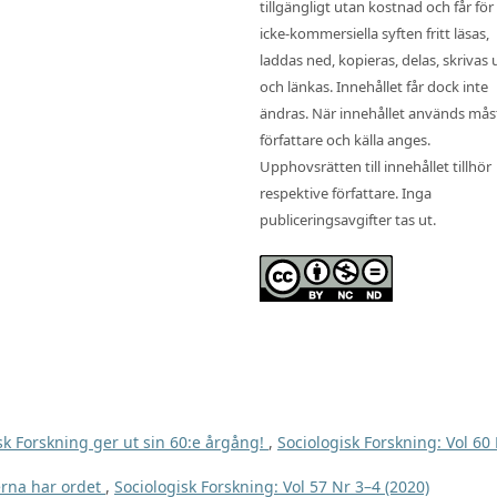
tillgängligt utan kostnad och får för
icke-kommersiella syften fritt läsas,
laddas ned, kopieras, delas, skrivas 
och länkas. Innehållet får dock inte
ändras. När innehållet används mås
författare och källa anges.
Upphovsrätten till innehållet tillhör
respektive författare. Inga
publiceringsavgifter tas ut.
sk Forskning ger ut sin 60:e årgång!
,
Sociologisk Forskning: Vol 60
rna har ordet
,
Sociologisk Forskning: Vol 57 Nr 3–4 (2020)