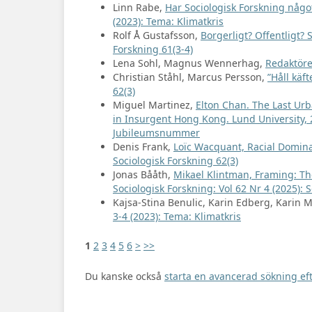
Linn Rabe,
Har Sociologisk Forskning någo
(2023): Tema: Klimatkris
Rolf Å Gustafsson,
Borgerligt? Offentligt? 
Forskning 61(3-4)
Lena Sohl, Magnus Wennerhag,
Redaktöre
Christian Ståhl, Marcus Persson,
”Håll käf
62(3)
Miguel Martinez,
Elton Chan. The Last Urb
in Insurgent Hong Kong. Lund University,
Jubileumsnummer
Denis Frank,
Loïc Wacquant, Racial Dominat
Sociologisk Forskning 62(3)
Jonas Bååth,
Mikael Klintman, Framing: The
Sociologisk Forskning: Vol 62 Nr 4 (2025): 
Kajsa-Stina Benulic, Karin Edberg, Karin 
3-4 (2023): Tema: Klimatkris
1
2
3
4
5
6
>
>>
Du kanske också
starta en avancerad sökning eft