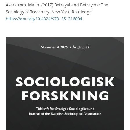
Åkerström, Malin. (2017) Betrayal and Betrayers: The
Sociology of Treachery. New York: Routledge.
https://doi.org/10.4324/9781351316804
.