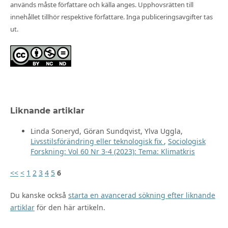
används måste författare och källa anges. Upphovsrätten till
innehållet tillhör respektive författare. Inga publiceringsavgifter tas
ut.
Liknande artiklar
Linda Soneryd, Göran Sundqvist, Ylva Uggla,
Livsstilsförändring eller teknologisk fix
,
Sociologisk
Forskning: Vol 60 Nr 3-4 (2023): Tema: Klimatkris
<<
<
1
2
3
4
5
6
Du kanske också
starta en avancerad sökning efter liknande
artiklar
för den här artikeln.