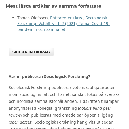
Mest lästa artiklar av samma författare
Tobias Olofsson,
Rättsregler i kris
,
Sociologisk
Forskning: Vol 58 Nr 1–2 (2021): Tema: Covid-19-
pandemin och samhället
SKICKA IN BIDRAG
Varför publicera i Sociologisk Forskning?
Sociologisk Forskning publicerar vetenskapliga arbeten
inom sociologins fält och har ett särskilt fokus på svenska
och nordiska samhällsförhållanden. Tidskriften tillämpar
anonymiserad kollegial granskning (
double blind peer
review
) och publiceras med omedelbar öppen tillgång
(
open access
). Sociologisk Forskning har givits ut sedan
1964 och indexeras i dag i bland annat Web of Science