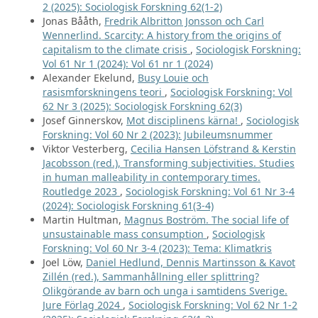
2 (2025): Sociologisk Forskning 62(1-2)
Jonas Bååth,
Fredrik Albritton Jonsson och Carl
Wennerlind. Scarcity: A history from the origins of
capitalism to the climate crisis
,
Sociologisk Forskning:
Vol 61 Nr 1 (2024): Vol 61 nr 1 (2024)
Alexander Ekelund,
Busy Louie och
rasismforskningens teori
,
Sociologisk Forskning: Vol
62 Nr 3 (2025): Sociologisk Forskning 62(3)
Josef Ginnerskov,
Mot disciplinens kärna!
,
Sociologisk
Forskning: Vol 60 Nr 2 (2023): Jubileumsnummer
Viktor Vesterberg,
Cecilia Hansen Löfstrand & Kerstin
Jacobsson (red.), Transforming subjectivities. Studies
in human malleability in contemporary times.
Routledge 2023
,
Sociologisk Forskning: Vol 61 Nr 3-4
(2024): Sociologisk Forskning 61(3-4)
Martin Hultman,
Magnus Boström. The social life of
unsustainable mass consumption
,
Sociologisk
Forskning: Vol 60 Nr 3-4 (2023): Tema: Klimatkris
Joel Löw,
Daniel Hedlund, Dennis Martinsson & Kavot
Zillén (red.), Sammanhållning eller splittring?
Olikgörande av barn och unga i samtidens Sverige.
Jure Förlag 2024
,
Sociologisk Forskning: Vol 62 Nr 1-2