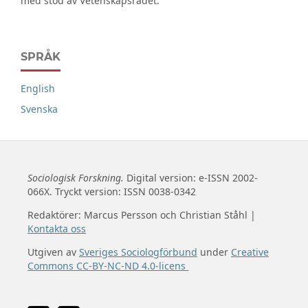
med stöd av Vetenskapsrådet.
SPRÅK
English
Svenska
Sociologisk Forskning.
Digital version: e-ISSN 2002-
066X. Tryckt version: ISSN 0038-0342
Redaktörer: Marcus Persson och Christian Ståhl |
Kontakta oss
Utgiven av
Sveriges Sociologförbund
under
Creative
Commons CC-BY-NC-ND 4.0-licens