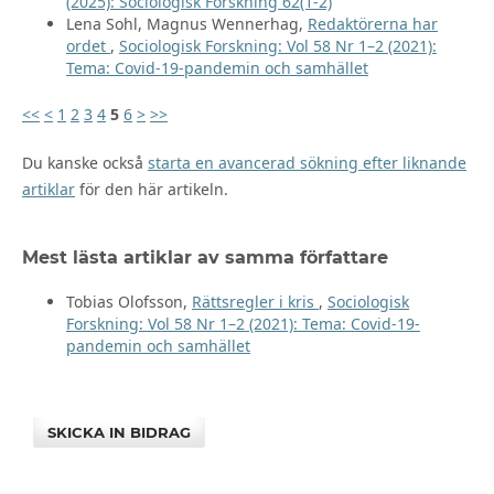
(2025): Sociologisk Forskning 62(1-2)
Lena Sohl, Magnus Wennerhag,
Redaktörerna har
ordet
,
Sociologisk Forskning: Vol 58 Nr 1–2 (2021):
Tema: Covid-19-pandemin och samhället
<<
<
1
2
3
4
5
6
>
>>
Du kanske också
starta en avancerad sökning efter liknande
artiklar
för den här artikeln.
Mest lästa artiklar av samma författare
Tobias Olofsson,
Rättsregler i kris
,
Sociologisk
Forskning: Vol 58 Nr 1–2 (2021): Tema: Covid-19-
pandemin och samhället
SKICKA IN BIDRAG