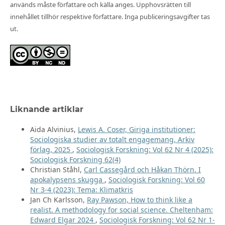
används måste författare och källa anges. Upphovsrätten till
innehållet tillhör respektive författare. Inga publiceringsavgifter tas
ut.
Liknande artiklar
Aida Alvinius,
Lewis A. Coser, Giriga institutioner:
Sociologiska studier av totalt engagemang, Arkiv
förlag, 2025
,
Sociologisk Forskning: Vol 62 Nr 4 (2025):
Sociologisk Forskning 62(4)
Christian Ståhl,
Carl Cassegård och Håkan Thörn. I
apokalypsens skugga
,
Sociologisk Forskning: Vol 60
Nr 3-4 (2023): Tema: Klimatkris
Jan Ch Karlsson,
Ray Pawson, How to think like a
realist. A methodology for social science. Cheltenham:
Edward Elgar 2024
,
Sociologisk Forskning: Vol 62 Nr 1-