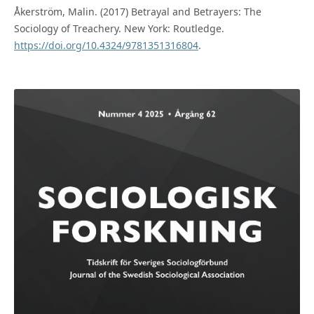
Åkerström, Malin. (2017) Betrayal and Betrayers: The
Sociology of Treachery. New York: Routledge.
https://doi.org/10.4324/9781351316804
.