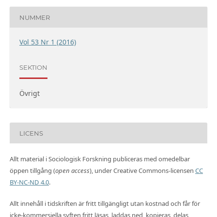
NUMMER
Vol 53 Nr 1 (2016)
SEKTION
Övrigt
LICENS
Allt material i Sociologisk Forskning publiceras med omedelbar
öppen tillgång (
open access
), under Creative Commons-licensen
CC
BY-NC-ND 4.0
.
Allt innehåll i tidskriften är fritt tillgängligt utan kostnad och får för
icke-kommersiella syften fritt läsas, laddas ned, kopieras, delas,