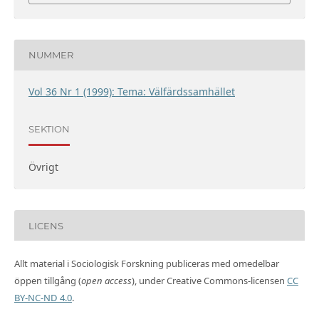
NUMMER
Vol 36 Nr 1 (1999): Tema: Välfärdssamhället
SEKTION
Övrigt
LICENS
Allt material i Sociologisk Forskning publiceras med omedelbar
öppen tillgång (
open access
), under Creative Commons-licensen
CC
BY-NC-ND 4.0
.