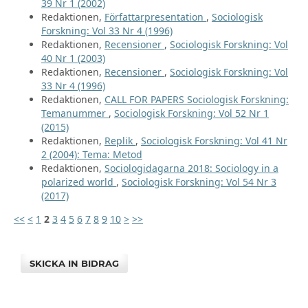
39 Nr 1 (2002)
Redaktionen,
Författarpresentation
,
Sociologisk
Forskning: Vol 33 Nr 4 (1996)
Redaktionen,
Recensioner
,
Sociologisk Forskning: Vol
40 Nr 1 (2003)
Redaktionen,
Recensioner
,
Sociologisk Forskning: Vol
33 Nr 4 (1996)
Redaktionen,
CALL FOR PAPERS Sociologisk Forskning:
Temanummer
,
Sociologisk Forskning: Vol 52 Nr 1
(2015)
Redaktionen,
Replik
,
Sociologisk Forskning: Vol 41 Nr
2 (2004): Tema: Metod
Redaktionen,
Sociologidagarna 2018: Sociology in a
polarized world
,
Sociologisk Forskning: Vol 54 Nr 3
(2017)
<<
<
1
2
3
4
5
6
7
8
9
10
>
>>
SKICKA IN BIDRAG