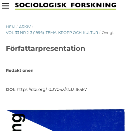
HEM
/
ARKIV
/
VOL 33 NR 2-3 (1996): TEMA: KROPP OCH KULTUR
/
Övrigt
Författarpresentation
Redaktionen
DOI:
https://doi.org/10.37062/sf.33.18567