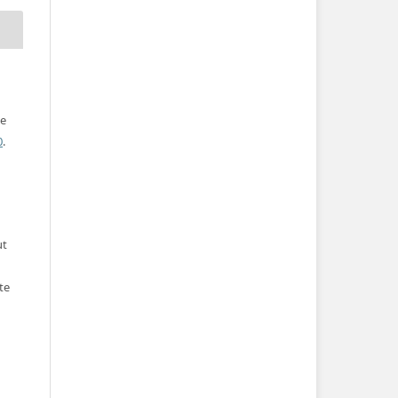
ve
0
.
ut
te