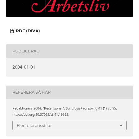
PDF (DIVA)
PUBLICERAD
2004-01-01
REFERERA SÅ HÄR
Redaktionen. 2004. ”Recensioner”.
Sociologisk Forskning
41 (1):75-95.
https://doi.org/10.37062/sf.41.19362.
Fler referensstilar