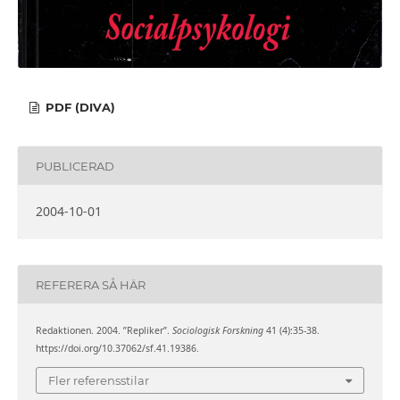
PDF (DIVA)
PUBLICERAD
2004-10-01
REFERERA SÅ HÄR
Redaktionen. 2004. ”Repliker”.
Sociologisk Forskning
41 (4):35-38.
https://doi.org/10.37062/sf.41.19386.
Fler referensstilar