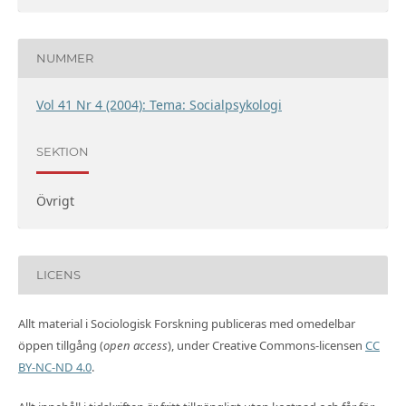
NUMMER
Vol 41 Nr 4 (2004): Tema: Socialpsykologi
SEKTION
Övrigt
LICENS
Allt material i Sociologisk Forskning publiceras med omedelbar
öppen tillgång (
open access
), under Creative Commons-licensen
CC
BY-NC-ND 4.0
.