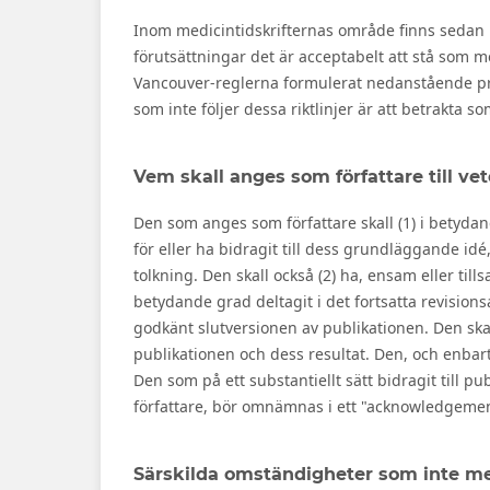
Inom medicintidskrifternas område finns sedan l
förutsättningar det är acceptabelt att stå som 
Vancouver-reglerna formulerat nedanstående pri
som inte följer dessa riktlinjer är att betrakta s
Vem skall anges som författare till ve
Den som anges som författare skall (1) i betyda
för eller ha bidragit till dess grundläggande idé
tolkning. Den skall också (2) ha, ensam eller ti
betydande grad deltagit i det fortsatta revisions
godkänt slutversionen av publikationen. Den skall
publikationen och dess resultat. Den, och enbart
Den som på ett substantiellt sätt bidragit till pu
författare, bör omnämnas i ett "acknowledgemen
Särskilda omständigheter som inte meri