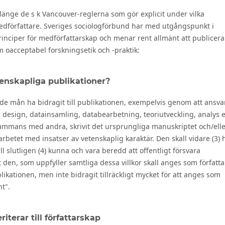
änge de s k Vancouver-reglerna som gör explicit under vilka
medförfattare. Sveriges sociologförbund har med utgångspunkt i
nciper för medförfattarskap och menar rent allmänt att publicer
om oacceptabel forskningsetik och -praktik:
tenskapliga publikationer?
nde mån ha bidragit till publikationen, exempelvis genom att ansva
, design, datainsamling, databearbetning, teoriutveckling, analys e
llsammans med andra, skrivit det ursprungliga manuskriptet och/elle
arbetet med insatser av vetenskaplig karaktär. Den skall vidare (3) 
 slutligen (4) kunna och vara beredd att offentligt försvara
 den, som uppfyller samtliga dessa villkor skall anges som författa
blikationen, men inte bidragit tillräckligt mycket för att anges som
t".
terar till författarskap