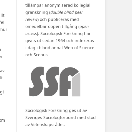
tillämpar anonymiserad kollegial
granskning (
double blind peer
llt
review
) och publiceras med
fel
omedelbar öppen tillgång (
open
 hur
access
). Sociologisk Forskning har
givits ut sedan 1964 och indexeras
i dag i bland annat Web of Science
n
och Scopus.
er
 av
tt
igt
Sociologisk Forskning ges ut av
Sveriges Sociologförbund med stöd
nom
av Vetenskapsrådet.