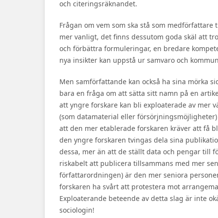
och citeringsräknandet.
Frågan om vem som ska stå som medförfattare till
mer vanligt, det finns dessutom goda skäl att tro 
och förbättra formuleringar, en bredare kompeten
nya insikter kan uppstå ur samvaro och kommunik
Men samförfattande kan också ha sina mörka sido
bara en fråga om att sätta sitt namn på en artikel
att yngre forskare kan bli exploaterade av mer v
(som datamaterial eller försörjningsmöjligheter
att den mer etablerade forskaren kräver att få b
den yngre forskaren tvingas dela sina publikatio
dessa, mer än att de ställt data och pengar till f
riskabelt att publicera tillsammans med mer senio
författarordningen) är den mer seniora persone
forskaren ha svårt att protestera mot arrangema
Exploaterande beteende av detta slag är inte okä
sociologin!