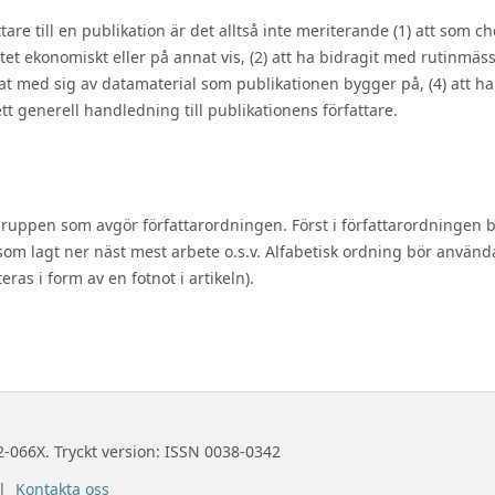
e till en publikation är det alltså inte meriterande (1) att som ch
tet ekonomiskt eller på annat vis, (2) att ha bidragit med rutinmäss
delat med sig av datamaterial som publikationen bygger på, (4) att ha
tt generell handledning till publikationens författare.
rgruppen som avgör författarordningen. Först i författarordningen 
om lagt ner näst mest arbete o.s.v. Alfabetisk ordning bör använd
ras i form av en fotnot i artikeln).
2-066X. Tryckt version: ISSN 0038-0342
 |
Kontakta oss