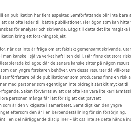
 en publikation har flera aspekter. Samförfattande blir inte bara a
att det ofta leder till bättre publikationer. Fler ögon som kan hitta 
sbas för analyser och skrivande. Lägg till detta det lite magiska i
ation kring ett forskningsobjekt.
r, när det inte är fråga om ett faktiskt gemensamt skrivande, uta
 man kanske i själva verket haft liten del i. Här finns det stora risk
äletablerade kollegor, där de senare kanske sitter på någon resurs
) som den yngre forskaren behöver. Om dessa resurser då villkoras
li samförfattare på de publikationer som produceras finns en risk a
ner med personer som egentligen inte bidragit särskilt mycket till
örfogande. Saken förvärras av att det ofta kan vara lite karriärmäss
ra personer, många får lätt för sig att det (oavsett
n som är den viktigaste i samarbetet. Samtidigt kan den yngre
nget eftersom den är i en beroendeställning för sin försörjning.
nt i en del närliggande discipliner – låt oss inte se detta hända i