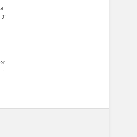
ef
igt
bör
as