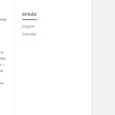
SPRÅK
ande
English
Svenska
ra
ller
r i
ha
re.