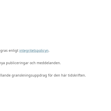
agras enligt
integritetspolicyn
.
m nya publiceringar och meddelanden.
gällande granskningsuppdrag för den här tidskriften.