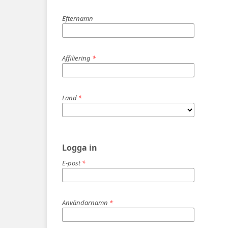
Efternamn
Affiliering
*
Land
*
Logga in
E-post
*
Användarnamn
*