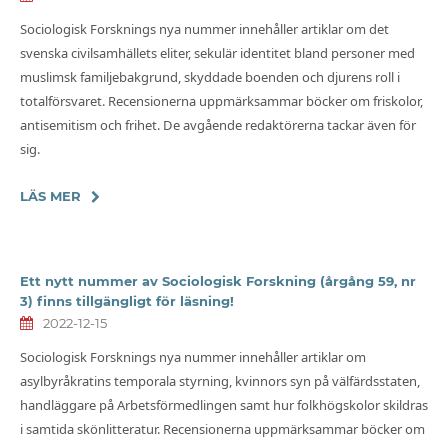
Sociologisk Forsknings nya nummer innehåller artiklar om det
svenska civilsamhällets eliter, sekulär identitet bland personer med
muslimsk familjebakgrund, skyddade boenden och djurens roll i
totalförsvaret. Recensionerna uppmärksammar böcker om friskolor,
antisemitism och frihet. De avgående redaktörerna tackar även för
sig.
LÄS MER
Ett nytt nummer av Sociologisk Forskning (årgång 59, nr
3) finns tillgängligt för läsning!
2022-12-15
Sociologisk Forsknings nya nummer innehåller artiklar om
asylbyråkratins temporala styrning, kvinnors syn på välfärdsstaten,
handläggare på Arbetsförmedlingen samt hur folkhögskolor skildras
i samtida skönlitteratur. Recensionerna uppmärksammar böcker om