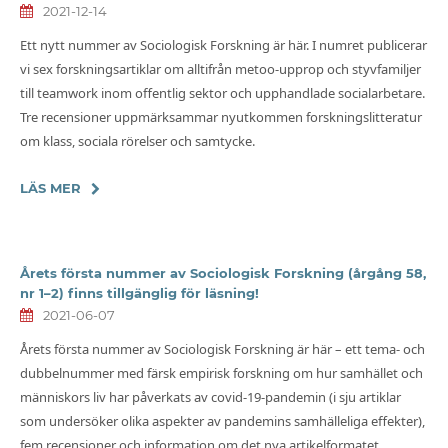
2021-12-14
Ett nytt nummer av Sociologisk Forskning är här. I numret publicerar
vi sex forskningsartiklar om alltifrån metoo-upprop och styvfamiljer
till teamwork inom offentlig sektor och upphandlade socialarbetare.
Tre recensioner uppmärksammar nyutkommen forskningslitteratur
om klass, sociala rörelser och samtycke.
LÄS MER
Årets första nummer av Sociologisk Forskning (årgång 58,
nr 1–2) finns tillgänglig för läsning!
2021-06-07
Årets första nummer av Sociologisk Forskning är här – ett tema- och
dubbelnummer med färsk empirisk forskning om hur samhället och
människors liv har påverkats av covid-19-pandemin (i sju artiklar
som undersöker olika aspekter av pandemins samhälleliga effekter),
fem recensioner och information om det nya artikelformatet