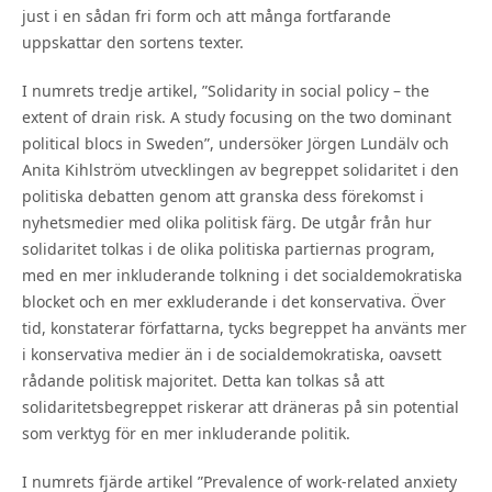
just i en sådan fri form och att många fortfarande
uppskattar den sortens texter.
I numrets tredje artikel, ”Solidarity in social policy – the
extent of drain risk. A study focusing on the two dominant
political blocs in Sweden”, undersöker Jörgen Lundälv och
Anita Kihlström utvecklingen av begreppet solidaritet i den
politiska debatten genom att granska dess förekomst i
nyhetsmedier med olika politisk färg. De utgår från hur
solidaritet tolkas i de olika politiska partiernas program,
med en mer inkluderande tolkning i det socialdemokratiska
blocket och en mer exkluderande i det konservativa. Över
tid, konstaterar författarna, tycks begreppet ha använts mer
i konservativa medier än i de socialdemokratiska, oavsett
rådande politisk majoritet. Detta kan tolkas så att
solidaritetsbegreppet riskerar att dräneras på sin potential
som verktyg för en mer inkluderande politik.
I numrets fjärde artikel ”Prevalence of work-related anxiety