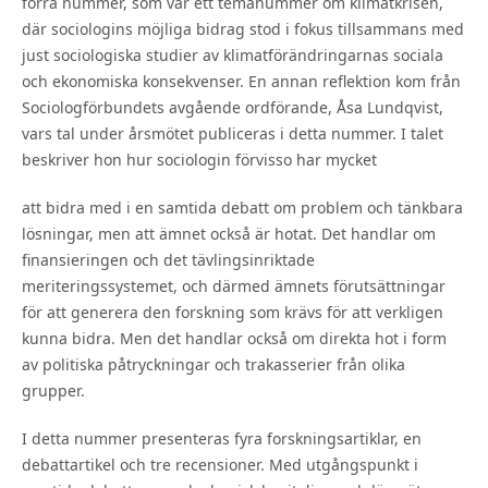
förra nummer, som var ett temanummer om klimatkrisen,
där sociologins möjliga bidrag stod i fokus tillsammans med
just sociologiska studier av klimatförändringarnas sociala
och ekonomiska konsekvenser. En annan reflektion kom från
Sociologförbundets avgående ordförande, Åsa Lundqvist,
vars tal under årsmötet publiceras i detta nummer. I talet
beskriver hon hur sociologin förvisso har mycket
att bidra med i en samtida debatt om problem och tänkbara
lösningar, men att ämnet också är hotat. Det handlar om
finansieringen och det tävlingsinriktade
meriteringssystemet, och därmed ämnets förutsättningar
för att generera den forskning som krävs för att verkligen
kunna bidra. Men det handlar också om direkta hot i form
av politiska påtryckningar och trakasserier från olika
grupper.
I detta nummer presenteras fyra forskningsartiklar, en
debattartikel och tre recensioner. Med utgångspunkt i