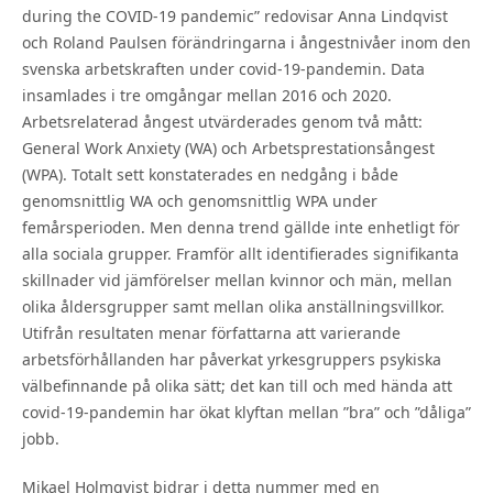
during the COVID-19 pandemic” redovisar Anna Lindqvist
och Roland Paulsen förändringarna i ångestnivåer inom den
svenska arbetskraften under covid-19-pandemin. Data
insamlades i tre omgångar mellan 2016 och 2020.
Arbetsrelaterad ångest utvärderades genom två mått:
General Work Anxiety (WA) och Arbetsprestationsångest
(WPA). Totalt sett konstaterades en nedgång i både
genomsnittlig WA och genomsnittlig WPA under
femårsperioden. Men denna trend gällde inte enhetligt för
alla sociala grupper. Framför allt identifierades signifikanta
skillnader vid jämförelser mellan kvinnor och män, mellan
olika åldersgrupper samt mellan olika anställningsvillkor.
Utifrån resultaten menar författarna att varierande
arbetsförhållanden har påverkat yrkesgruppers psykiska
välbefinnande på olika sätt; det kan till och med hända att
covid-19-pandemin har ökat klyftan mellan ”bra” och ”dåliga”
jobb.
Mikael Holmqvist bidrar i detta nummer med en