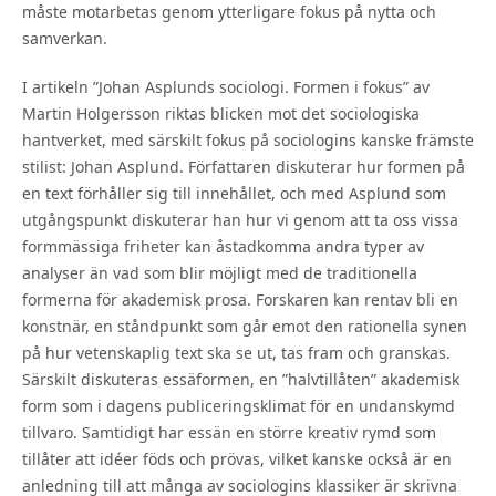
måste motarbetas genom ytterligare fokus på nytta och
samverkan.
I artikeln ”Johan Asplunds sociologi. Formen i fokus” av
Martin Holgersson riktas blicken mot det sociologiska
hantverket, med särskilt fokus på sociologins kanske främste
stilist: Johan Asplund. Författaren diskuterar hur formen på
en text förhåller sig till innehållet, och med Asplund som
utgångspunkt diskuterar han hur vi genom att ta oss vissa
formmässiga friheter kan åstadkomma andra typer av
analyser än vad som blir möjligt med de traditionella
formerna för akademisk prosa. Forskaren kan rentav bli en
konstnär, en ståndpunkt som går emot den rationella synen
på hur vetenskaplig text ska se ut, tas fram och granskas.
Särskilt diskuteras essäformen, en ”halvtillåten” akademisk
form som i dagens publiceringsklimat för en undanskymd
tillvaro. Samtidigt har essän en större kreativ rymd som
tillåter att idéer föds och prövas, vilket kanske också är en
anledning till att många av sociologins klassiker är skrivna