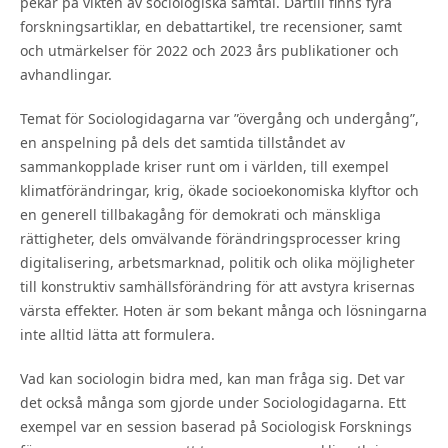
pekar på vikten av sociologiska samtal. Därtill finns fyra
forskningsartiklar, en debattartikel, tre recensioner, samt
och utmärkelser för 2022 och 2023 års publikationer och
avhandlingar.
Temat för Sociologidagarna var ”övergång och undergång”,
en anspelning på dels det samtida tillståndet av
sammankopplade kriser runt om i världen, till exempel
klimatförändringar, krig, ökade socioekonomiska klyftor och
en generell tillbakagång för demokrati och mänskliga
rättigheter, dels omvälvande förändringsprocesser kring
digitalisering, arbetsmarknad, politik och olika möjligheter
till konstruktiv samhällsförändring för att avstyra krisernas
värsta effekter. Hoten är som bekant många och lösningarna
inte alltid lätta att formulera.
Vad kan sociologin bidra med, kan man fråga sig. Det var
det också många som gjorde under Sociologidagarna. Ett
exempel var en session baserad på Sociologisk Forsknings