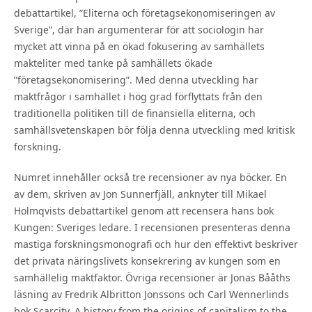
debattartikel, ”Eliterna och företagsekonomiseringen av
Sverige”, där han argumenterar för att sociologin har
mycket att vinna på en ökad fokusering av samhällets
makteliter med tanke på samhällets ökade
”företagsekonomisering”. Med denna utveckling har
maktfrågor i samhället i hög grad förflyttats från den
traditionella politiken till de finansiella eliterna, och
samhällsvetenskapen bör följa denna utveckling med kritisk
forskning.
Numret innehåller också tre recensioner av nya böcker. En
av dem, skriven av Jon Sunnerfjäll, anknyter till Mikael
Holmqvists debattartikel genom att recensera hans bok
Kungen: Sveriges ledare. I recensionen presenteras denna
mastiga forskningsmonografi och hur den effektivt beskriver
det privata näringslivets konsekrering av kungen som en
samhällelig maktfaktor. Övriga recensioner är Jonas Bååths
läsning av Fredrik Albritton Jonssons och Carl Wennerlinds
bok Scarcity. A history from the origins of capitalism to the