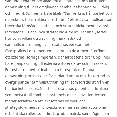
samtida debatter om akademisk kapitalism och lärosätens
anpassning till det omgivande samhället behandlar Ludvig
och Fredrik Sunnemark i artikeln ”Samverkan, hållbarhet och
demokrati. Konstruktioner och förståelser av samhällsansvar
i svenska lärosätens visions- och strategidokument” svenska
lärosätens visions- och strategidokument. Här analyseras
hur och i vilken utsträckning marknads- och
samhällsanpassning av lärosätenas verksamheter
förespråkas i dokumenten. I samtliga dokument återfinns
ett externaliseringsimperativ, där lärosätena drar upp linjer
för en anpassning till externa aktörers krav och intressen.
Främst är det nyttoidealet som förespråkas. Denna
anpassningsprocess tar form bland annat mot bakgrund av
övergripande ”samhällsutmaningar” som förstås utifrån en
hållbarhetsdiskurs. Sett till lärosätenas potentiella funktion
som motvikt till samhällssystemets destruktiva tendenser
menar författarna att lärosätenas visions- och
strategidokument är oroväckande: här ses den autonoma
och kritiska rollen som direkt problematisk, som något som