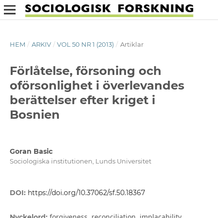
HEM
/
ARKIV
/
VOL 50 NR 1 (2013)
/
Artiklar
Förlåtelse, försoning och
oförsonlighet i överlevandes
berättelser efter kriget i
Bosnien
Goran Basic
Sociologiska institutionen, Lunds Universitet
DOI:
https://doi.org/10.37062/sf.50.18367
forgiveness, reconciliation, implacability,
Nyckelord: