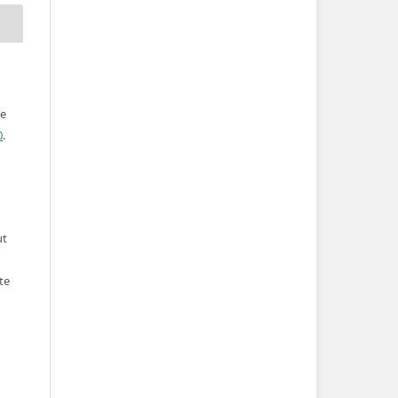
ve
0
.
ut
te