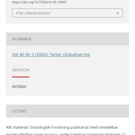
https://doi.org/10.37062/sf.40.19403.
Fler referensstilar
NUMMER
Vol 40 Nr 2 (2003): Tema: Globalisering
SEKTION
Artiklar
LICENS
Allt material i Sociologisk Forskning publiceras med omedelbar
öppen tillgång (
open access
), under Creative Commons-licensen
CC