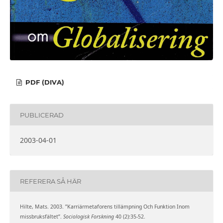
PDF (DIVA)
PUBLICERAD
2003-04-01
REFERERA SÅ HÄR
Hilte, Mats. 2003. ”Karriärmetaforens tillämpning Och Funktion Inom
missbruksfältet”.
Sociologisk Forskning
40 (2):35-52.