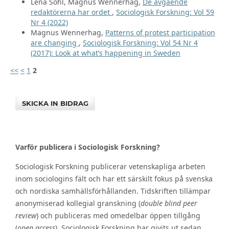
Lena Sohl, Magnus Wennerhag,
De avgående
redaktörerna har ordet
,
Sociologisk Forskning: Vol 59
Nr 4 (2022)
Magnus Wennerhag,
Patterns of protest participation
are changing
,
Sociologisk Forskning: Vol 54 Nr 4
(2017): Look at what’s happening in Sweden
<<
<
1
2
SKICKA IN BIDRAG
Varför publicera i Sociologisk Forskning?
Sociologisk Forskning publicerar vetenskapliga arbeten
inom sociologins fält och har ett särskilt fokus på svenska
och nordiska samhällsförhållanden. Tidskriften tillämpar
anonymiserad kollegial granskning (
double blind peer
review
) och publiceras med omedelbar öppen tillgång
(
open access
). Sociologisk Forskning har givits ut sedan