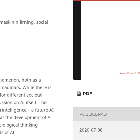
, maskininlärning, social
phenomenon, both as a
imaginary. While there is
PDF
or different societal
ssion on AI itself. This
intelligence – a future AI
PUBLICERAD
at the development of AI
ciological thinking
2020-07-08
s of AI.