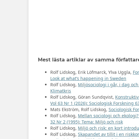
Mest lästa artiklar av samma författar
Rolf Lidskog, Erik Löfmarck, Ylva Uggla,
Fo
Look at what’s happening in Sweden
Rolf Lidskog,
Miljösociologi i går, i dag o
Klimatkris
Rolf Lidskog, Göran Sundqvist,
Konstruktiv
Vol 63 Nr 1 (2026): Sociologisk Forskning 63
Mats Ekström, Rolf Lidskog,
Sociologisk F
Rolf Lidskog,
Mellan sociologi och ekologi
32 Nr 2 (1995): Tema: Miljö och risk
Rolf Lidskog,
Miljö och risk: en kort introd
Rolf Lidskog,
Skapandet av tillit i en riskk