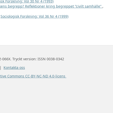
isk Forskning: Vol 30 Nr 4 (1993)
tikens begrepp? Reflektioner kring begreppet ”civilt samhälle”
,
,
Sociologisk Forskning: Vol 36 Nr 4 (1999)
2-066X. Tryckt version: ISSN 0038-0342
 |
Kontakta oss
ative Commons CC-BY-NC-ND 4.0-licens