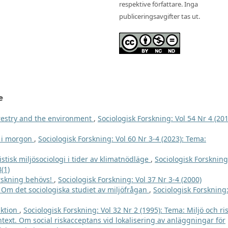
respektive författare. Inga
publiceringsavgifter tas ut.
e
restry and the environment
,
Sociologisk Forskning: Vol 54 Nr 4 (201
ch i morgon
,
Sociologisk Forskning: Vol 60 Nr 3-4 (2023): Tema:
istisk miljösociologi i tider av klimatnödläge
,
Sociologisk Forskning
(1)
orskning behövs!
,
Sociologisk Forskning: Vol 37 Nr 3-4 (2000)
? Om det sociologiska studiet av miljöfrågan
,
Sociologisk Forskning:
uktion
,
Sociologisk Forskning: Vol 32 Nr 2 (1995): Tema: Miljö och ri
ontext. Om social riskacceptans vid lokalisering av anläggningar för