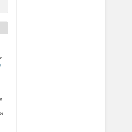
ve
0
.
ut
te