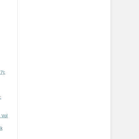
7):
:
 Vol
sk