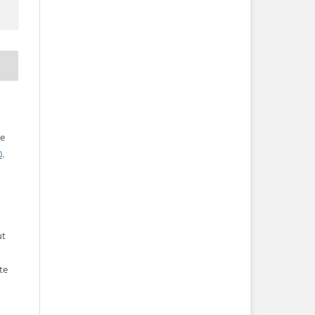
ve
0
.
ut
te