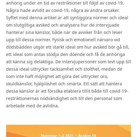
anhörig under en tid av restriktioner till följd av covid-19.
Några hade avlidit av covid-19, några av andra orsaker.
Syftet med denna artikel är att synliggöra normer och ideal
om slutgiltiga avsked och analysera hur de intervjuade
hanterar sina känslor, både när de avviker från och lever
upp till dessa normer. Fysisk och emotionell närvaro vid
dödsbädden utgör ett starkt ideal om hur avsked bör gå till,
ett ideal som antas stödja den döende och få de anhöriga
att känna sig delaktiga. De intervjupersoner som levt upp till
dessa ideal uttrycker tacksamhet och stolthet, medan de
som inte haft möjlighet att göra det uttrycker oro,
skuldkänslor, hjälplöshet och smärta. Ett sätt att hantera
dessa känslor är att försöka etablera tillit både till covid-19-
restriktionernas nödvändighet och till den personal som
arbetade med de avlidna.