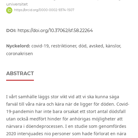
universitet
https://orcid.org/0000-0002-9374-1507
DOI:
https://doi.org/10.37062/sf.58.22264
covid-19, restriktioner, död, avsked, känslor,
Nyckelord:
coronakrisen
ABSTRACT
I vårt samhälle läggs stor vikt vid att vi ska kunna säga
farväl till våra nära och kära när de ligger för döden. Covid-
19-pandemin har inte bara orsakat ett stort antal dödsfall
utan också medfört hinder för anhörigas möjligheter att
närvara i döendeprocessen. I en studie som genomfördes
2020 intervjuades nio personer som hade förlorat en nära