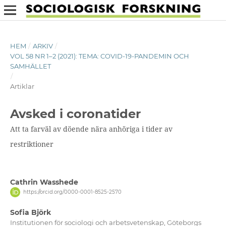
HEM
/
ARKIV
/
VOL 58 NR 1–2 (2021): TEMA: COVID-19-PANDEMIN OCH
SAMHÄLLET
/
Artiklar
Avsked i coronatider
Att ta farväl av döende nära anhöriga i tider av
restriktioner
Cathrin Wasshede
https://orcid.org/0000-0001-8525-2570
Sofia Björk
Institutionen för sociologi och arbetsvetenskap, Göteborgs