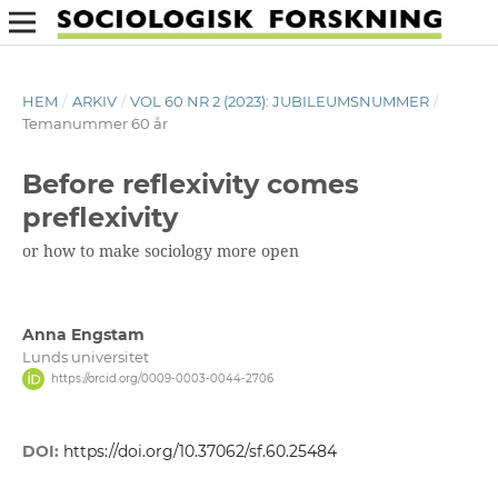
HEM
/
ARKIV
/
VOL 60 NR 2 (2023): JUBILEUMSNUMMER
/
Temanummer 60 år
Before reflexivity comes
preflexivity
or how to make sociology more open
Anna Engstam
Lunds universitet
https://orcid.org/0009-0003-0044-2706
DOI:
https://doi.org/10.37062/sf.60.25484