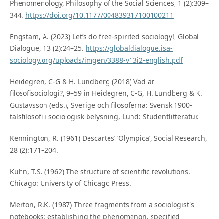
Phenomenology, Philosophy of the Social Sciences, 1 (2):309–
344.
https://doi.org/10.1177/004839317100100211
Engstam, A. (2023) Let’s do free-spirited sociology!, Global
Dialogue, 13 (2):24–25.
https://globaldialogue.isa-
sociology.org/uploads/imgen/3388-v13i2-english.pdf
Heidegren, C-G & H. Lundberg (2018) Vad är
filosofisociologi?, 9–59 in Heidegren, C-G, H. Lundberg & K.
Gustavsson (eds.), Sverige och filosoferna: Svensk 1900-
talsfilosofi i sociologisk belysning, Lund: Studentlitteratur.
Kennington, R. (1961) Descartes’ ‘Olympica’, Social Research,
28 (2):171–204.
Kuhn, T.S. (1962) The structure of scientific revolutions.
Chicago: University of Chicago Press.
Merton, R.K. (1987) Three fragments from a sociologist's
notebooks: establishing the phenomenon, specified