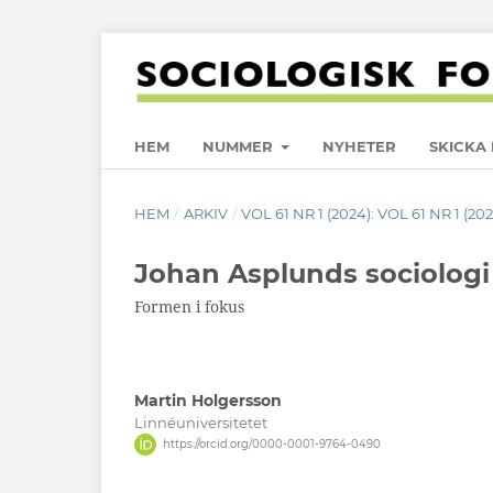
HEM
NUMMER
NYHETER
SKICKA 
HEM
/
ARKIV
/
VOL 61 NR 1 (2024): VOL 61 NR 1 (20
Johan Asplunds sociologi
Formen i fokus
Martin Holgersson
Linnéuniversitetet
https://orcid.org/0000-0001-9764-0490