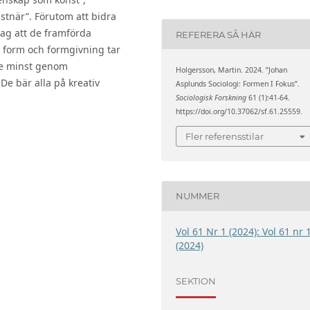
stnär”. Förutom att bidra
jag att de framförda
REFERERA SÅ HÄR
g form och formgivning tar
nte minst genom
Holgersson, Martin. 2024. ”Johan
e bär alla på kreativ
Asplunds Sociologi: Formen I Fokus”.
Sociologisk Forskning
61 (1):41-64.
https://doi.org/10.37062/sf.61.25559.
Fler referensstilar
NUMMER
Vol 61 Nr 1 (2024): Vol 61 nr 
(2024)
SEKTION