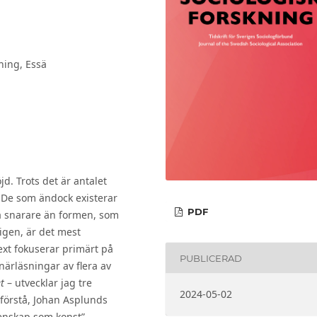
ning, Essä
d. Trots det är antalet
 De som ändock existerar
PDF
a snarare än formen, som
ligen, är det mest
xt fokuserar primärt på
PUBLICERAD
ärläsningar av flera av
t
– utvecklar jag tre
2024-05-02
förstå, Johan Asplunds
tenskap som konst”,