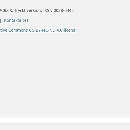
2-066X. Tryckt version: ISSN 0038-0342
 |
Kontakta oss
ative Commons CC-BY-NC-ND 4.0-licens