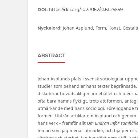
DOI:
https://doi.org/10.37062/sf.61.25559
Johan Asplund, Form, Konst, Gestalt
Nyckelord:
ABSTRACT
Johan Asplunds plats i svensk sociologi är upphöj
studier som behandlar hans texter begränsade.
diskuterar huvudsakligen innehållet och idéern
ofta bara nämns flyktigt, trots att formen, antag
utmärkande med hans sociologi. Föreliggande te
formen. Utifrån artiklar om Asplund och genom n
hans verk – framför allt
Om undran inför samhälle
teman som jag menar utmärker, och hjälper oss 
särdrag och storhet. Jag har döpt dessa till: ”ve