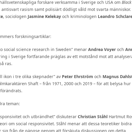
amhällsvetenskapliga forskare verksamma i Sverige och USA om
Black
r, antisvart rasism samt polisiärt dödligt våld mot svarta människor.
te
, sociologen
Jasmine Kelekay
och kriminologen
Leandro Schclar
ummers forskningsartiklar:
 to social science research in Sweden” menar
Andrea Voyer
och
An
ing i Sverige fortfarande präglas av ett motstånd mot att analyser
på ras.
ll ikon i tre olika skepnader” av
Peter Ehrström
och
Magnus Dahls
lmkaraktären Shaft – från 1971, 2000 och 2019 – för att belysa hur
 förändrats.
dra teman:
esponsivitet och utbrändhet” diskuterar
Christian Ståhl
Hartmut Ro
eori om social responsivitet. Ståhl menar att dessa teoretiker bidrar
er sig från de gängse genom att förskjuta diskussionen om detta