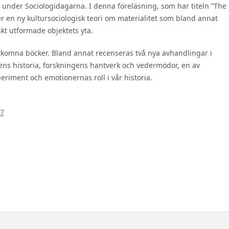
t under Sociologidagarna. I denna föreläsning, som har titeln ”The
er en ny kultursociologisk teori om materialitet som bland annat
kt utformade objektets yta.
tkomna böcker. Bland annat recenseras två nya avhandlingar i
ens historia, forskningens hantverk och vedermödor, en av
eriment och emotionernas roll i vår historia.
27