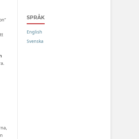
SPRÅK
on”
English
tt
Svenska
n
ra.
rna,
on