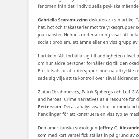
fenomen från det ”individuella psykiska måendet t
Gabriella Scaramuzzino
diskuterar i sin artikel
hat, hot och trakasserier mot tre yrkesgrupper s
journalister. Hennes undersökning visar att hel
socialt problem, ett ämne eller en viss grupp av r
I artikeln ”Att förhålla sig till ändligheten i live
om hur äldre personer förhåller sig till den ökad
En slutsats är att intervjupersonerna uttryckte 
sade sig vilja att ta kontroll över såväl åldrand
Zlatan Ibrahimovićs, Patrik Sjöbergs och Leif G.W
and heroes. Crime narratives as a resource for 
Pettersson
. Deras analys visar hur berömda och
handlingar för att konstruera en viss typ av mask
Den amerikanska sociologen
Jeffrey C. Alexand
som med kort varsel fick ställas in på grund av