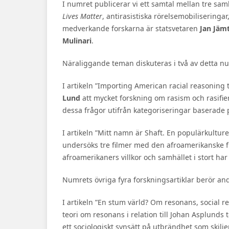
I numret publicerar vi ett samtal mellan tre s
Lives Matter
, antirasistiska rörelsemobiliseringa
medverkande forskarna är statsvetaren
Jan Jäm
Mulinari
.
Näraliggande teman diskuteras i två av detta n
I artikeln ”Importing American racial reasoning
Lund
att mycket forskning om rasism och rasifier
dessa frågor utifrån kategoriseringar baserade 
I artikeln ”Mitt namn är Shaft. En populärkulture
undersöks tre filmer med den afroamerikanske fi
afroamerikaners villkor och samhället i stort har
Numrets övriga fyra forskningsartiklar berör an
I artikeln ”En stum värld? Om resonans, social r
teori om resonans i relation till Johan Asplunds t
ett sociologiskt synsätt på utbrändhet som skilj