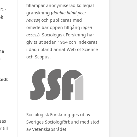
tillämpar anonymiserad kollegial
 De
granskning (
double blind peer
ek
review
) och publiceras med
omedelbar öppen tillgång (
open
access
). Sociologisk Forskning har
givits ut sedan 1964 och indexeras
i dag i bland annat Web of Science
na
och Scopus.
a
tedt
Sociologisk Forskning ges ut av
sas
Sveriges Sociologförbund med stöd
 till
av Vetenskapsrådet.