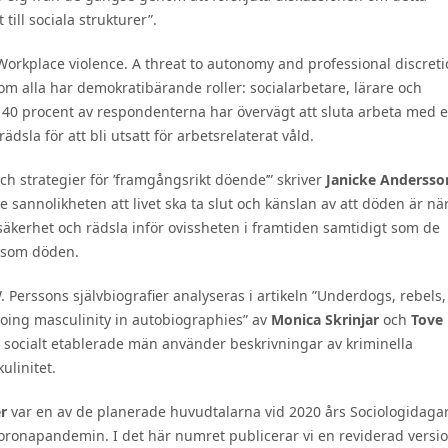
ill sociala strukturer”.
 ”Workplace violence. A threat to autonomy and professional discreti
om alla har demokratibärande roller: socialarbetare, lärare och
a 40 procent av respondenterna har övervägt att sluta arbeta med e
ädsla för att bli utsatt för arbetsrelaterat våld.
t och strategier för ’framgångsrikt döende’” skriver
Janicke Andersso
e sannolikheten att livet ska ta slut och känslan av att döden är nä
osäkerhet och rädsla inför ovissheten i framtiden samtidigt som de
et som döden.
. Perssons självbiografier analyseras i artikeln ”Underdogs, rebels,
doing masculinity in autobiographies” av
Monica Skrinjar
och
Tove
 socialt etablerade män använder beskrivningar av kriminella
ulinitet.
er
var en av de planerade huvudtalarna vid 2020 års Sociologidaga
 coronapandemin. I det här numret publicerar vi en reviderad versi