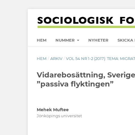
HEM
NUMMER
NYHETER
SKICKA 
HEM
/
ARKIV
/
VOL 54 NR 1-2 (2017): TEMA: MIGRA
Vidarebosättning, Sverig
”passiva flyktingen”
Mehek Muftee
Jönköpings universitet