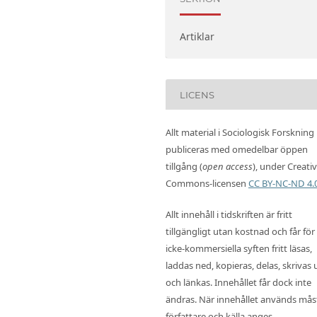
Artiklar
LICENS
Allt material i Sociologisk Forskning
publiceras med omedelbar öppen
tillgång (
open access
), under Creati
Commons-licensen
CC BY-NC-ND 4.
Allt innehåll i tidskriften är fritt
tillgängligt utan kostnad och får för
icke-kommersiella syften fritt läsas,
laddas ned, kopieras, delas, skrivas 
och länkas. Innehållet får dock inte
ändras. När innehållet används mås
författare och källa anges.