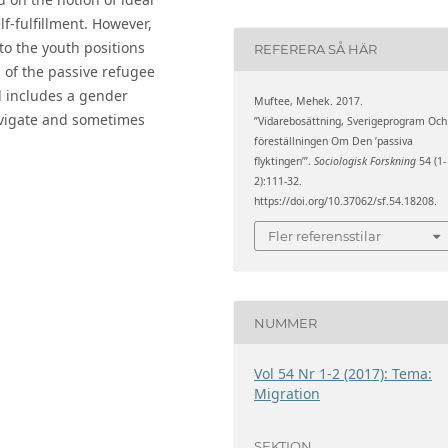
lf-fulfillment. However,
to the youth positions
REFERERA SÅ HÄR
a of the passive refugee
d includes a gender
Muftee, Mehek. 2017.
avigate and sometimes
”Vidarebosättning, Sverigeprogram Och
föreställningen Om Den ’passiva
flyktingen’”.
Sociologisk Forskning
54 (1-
2):111-32.
https://doi.org/10.37062/sf.54.18208.
Fler referensstilar
NUMMER
Vol 54 Nr 1-2 (2017): Tema:
Migration
SEKTION