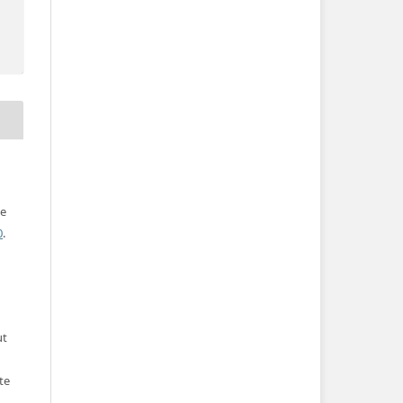
ve
0
.
ut
te