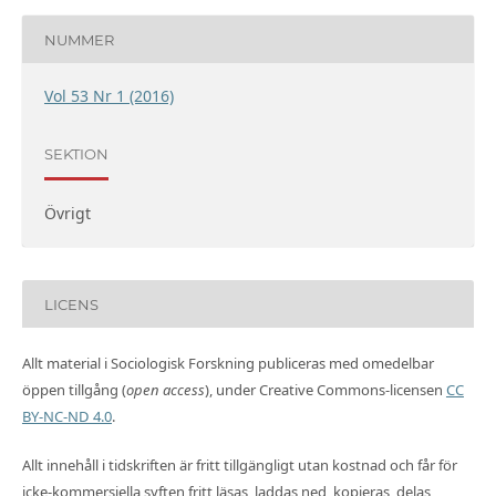
NUMMER
Vol 53 Nr 1 (2016)
SEKTION
Övrigt
LICENS
Allt material i Sociologisk Forskning publiceras med omedelbar
öppen tillgång (
open access
), under Creative Commons-licensen
CC
BY-NC-ND 4.0
.
Allt innehåll i tidskriften är fritt tillgängligt utan kostnad och får för
icke-kommersiella syften fritt läsas, laddas ned, kopieras, delas,