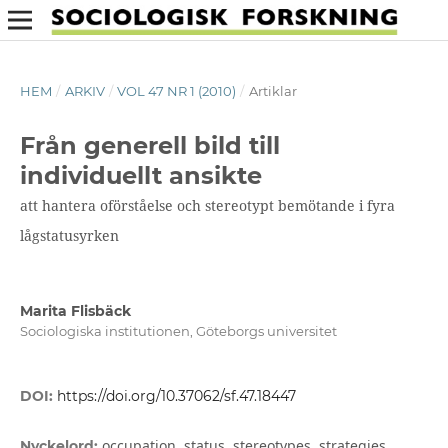
HEM
/
ARKIV
/
VOL 47 NR 1 (2010)
/
Artiklar
Från generell bild till
individuellt ansikte
att hantera oförståelse och stereotypt bemötande i fyra
lågstatusyrken
Marita Flisbäck
Sociologiska institutionen, Göteborgs universitet
DOI:
https://doi.org/10.37062/sf.47.18447
occupation, status, stereotypes, strategies,
Nyckelord: