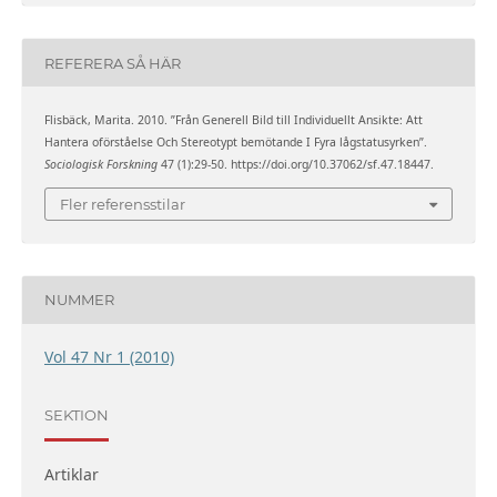
REFERERA SÅ HÄR
Flisbäck, Marita. 2010. ”Från Generell Bild till Individuellt Ansikte: Att
Hantera oförståelse Och Stereotypt bemötande I Fyra lågstatusyrken”.
Sociologisk Forskning
47 (1):29-50. https://doi.org/10.37062/sf.47.18447.
Fler referensstilar
NUMMER
Vol 47 Nr 1 (2010)
SEKTION
Artiklar