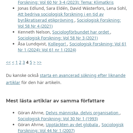
Forskning: Vol 60 Nr 3-4 (2023): Tema: Klimatkris
Jonas Edlund, Sara Eldén, David Wästerfors, Lena Sohl,
Att bedriva sociologisk forskning i en tid av
byråkratiserad etikprövning
,
Sociologisk Forskning:
Vol 58 Nr 4 (2021)
Kenneth Nelson,
Sociologförbundet har ordet
,
Sociologisk Forskning: Vol 58 Nr 3 (2021)
Åsa Lundqvist,
Kollegor!
,
Sociologisk Forskning: Vol 61
Nr 1 (2024): Vol 61 nr 1 (2024)
<<
<
1
2
3
4
5
>
>>
Du kanske också
starta en avancerad sökning efter liknande
artiklar
för den här artikeln.
Mest lästa artiklar av samma författare
Göran Ahrne,
Delvis människa, delvis organisation
,
Sociologisk Forskning: Vol 30 Nr 1 (1993)
Göran Ahrne,
Upptäckten av det globala
,
Sociologisk
Forskning: Vol 44 Nr 1 (2007)