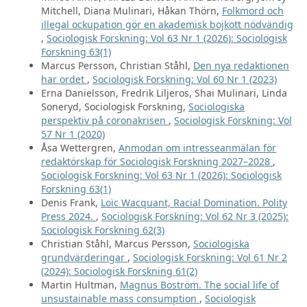
Mitchell, Diana Mulinari, Håkan Thörn,
Folkmord och
illegal ockupation gör en akademisk bojkott nödvändig
,
Sociologisk Forskning: Vol 63 Nr 1 (2026): Sociologisk
Forskning 63(1)
Marcus Persson, Christian Ståhl,
Den nya redaktionen
har ordet
,
Sociologisk Forskning: Vol 60 Nr 1 (2023)
Erna Danielsson, Fredrik Liljeros, Shai Mulinari, Linda
Soneryd, Sociologisk Forskning,
Sociologiska
perspektiv på coronakrisen
,
Sociologisk Forskning: Vol
57 Nr 1 (2020)
Åsa Wettergren,
Anmodan om intresseanmälan för
redaktörskap för Sociologisk Forskning 2027–2028
,
Sociologisk Forskning: Vol 63 Nr 1 (2026): Sociologisk
Forskning 63(1)
Denis Frank,
Loïc Wacquant, Racial Domination. Polity
Press 2024.
,
Sociologisk Forskning: Vol 62 Nr 3 (2025):
Sociologisk Forskning 62(3)
Christian Ståhl, Marcus Persson,
Sociologiska
grundvärderingar
,
Sociologisk Forskning: Vol 61 Nr 2
(2024): Sociologisk Forskning 61(2)
Martin Hultman,
Magnus Boström. The social life of
unsustainable mass consumption
,
Sociologisk