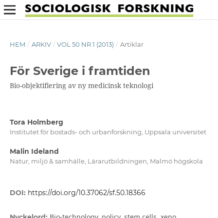
HEM
/
ARKIV
/
VOL 50 NR 1 (2013)
/
Artiklar
För Sverige i framtiden
Bio-objektifiering av ny medicinsk teknologi
Tora Holmberg
Institutet för bostads- och urbanforskning, Uppsala universitet
Malin Ideland
Natur, miljö & samhälle, Lärarutbildningen, Malmö högskola
DOI:
https://doi.org/10.37062/sf.50.18366
Bio-technology, policy, stem cells, xeno
Nyckelord: