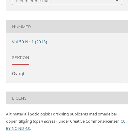
Fler referensstilar
NUMMER
Vol 50 Nr 1 (2013)
SEKTION
Övrigt
LICENS
Allt material i Sociologisk Forskning publiceras med omedelbar
öppen tillgång (
open access
), under Creative Commons-licensen
CC
BY-NC-ND 4.0
.