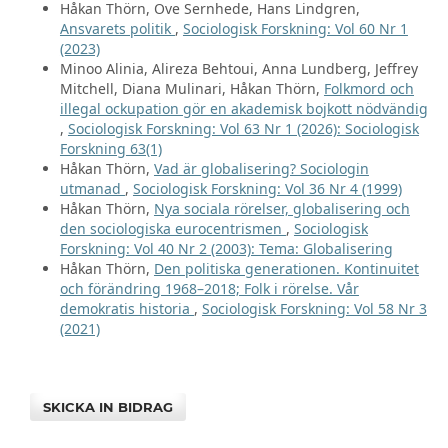
Håkan Thörn, Ove Sernhede, Hans Lindgren,
Ansvarets politik
,
Sociologisk Forskning: Vol 60 Nr 1
(2023)
Minoo Alinia, Alireza Behtoui, Anna Lundberg, Jeffrey
Mitchell, Diana Mulinari, Håkan Thörn,
Folkmord och
illegal ockupation gör en akademisk bojkott nödvändig
,
Sociologisk Forskning: Vol 63 Nr 1 (2026): Sociologisk
Forskning 63(1)
Håkan Thörn,
Vad är globalisering? Sociologin
utmanad
,
Sociologisk Forskning: Vol 36 Nr 4 (1999)
Håkan Thörn,
Nya sociala rörelser, globalisering och
den sociologiska eurocentrismen
,
Sociologisk
Forskning: Vol 40 Nr 2 (2003): Tema: Globalisering
Håkan Thörn,
Den politiska generationen. Kontinuitet
och förändring 1968–2018; Folk i rörelse. Vår
demokratis historia
,
Sociologisk Forskning: Vol 58 Nr 3
(2021)
SKICKA IN BIDRAG