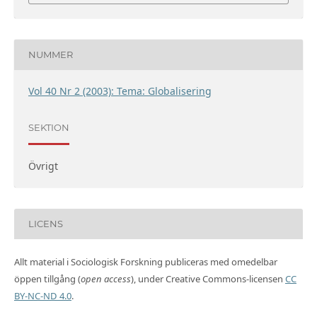
NUMMER
Vol 40 Nr 2 (2003): Tema: Globalisering
SEKTION
Övrigt
LICENS
Allt material i Sociologisk Forskning publiceras med omedelbar
öppen tillgång (
open access
), under Creative Commons-licensen
CC
BY-NC-ND 4.0
.