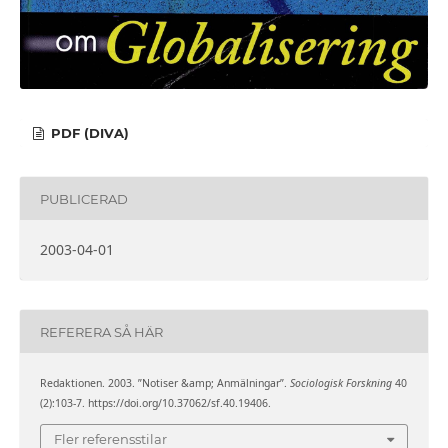
PDF (DIVA)
PUBLICERAD
2003-04-01
REFERERA SÅ HÄR
Redaktionen. 2003. ”Notiser &amp; Anmälningar”.
Sociologisk Forskning
40
(2):103-7. https://doi.org/10.37062/sf.40.19406.
Fler referensstilar