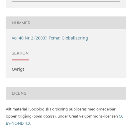
NUMMER
Vol 40 Nr 2 (2003): Tema: Globalisering
SEKTION
Övrigt
LICENS
Allt material i Sociologisk Forskning publiceras med omedelbar
öppen tillgång (
open access
), under Creative Commons-licensen
CC
BY-NC-ND 4.0
.