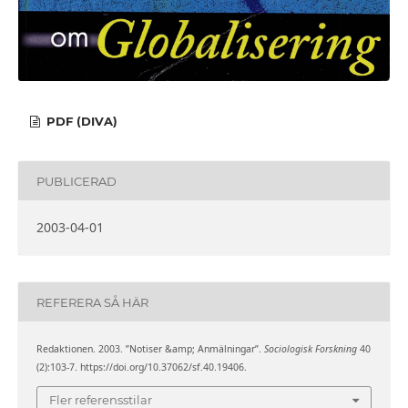
PDF (DIVA)
PUBLICERAD
2003-04-01
REFERERA SÅ HÄR
Redaktionen. 2003. ”Notiser &amp; Anmälningar”.
Sociologisk Forskning
40
(2):103-7. https://doi.org/10.37062/sf.40.19406.
Fler referensstilar