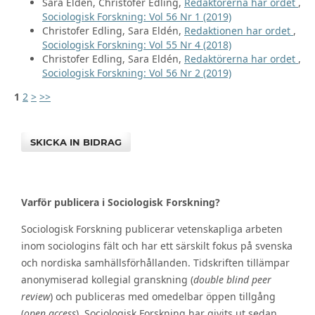
Sara Eldén, Christofer Edling,
Redaktörerna har ordet
,
Sociologisk Forskning: Vol 56 Nr 1 (2019)
Christofer Edling, Sara Eldén,
Redaktionen har ordet
,
Sociologisk Forskning: Vol 55 Nr 4 (2018)
Christofer Edling, Sara Eldén,
Redaktörerna har ordet
,
Sociologisk Forskning: Vol 56 Nr 2 (2019)
1
2
>
>>
SKICKA IN BIDRAG
Varför publicera i Sociologisk Forskning?
Sociologisk Forskning publicerar vetenskapliga arbeten
inom sociologins fält och har ett särskilt fokus på svenska
och nordiska samhällsförhållanden. Tidskriften tillämpar
anonymiserad kollegial granskning (
double blind peer
review
) och publiceras med omedelbar öppen tillgång
(
open access
). Sociologisk Forskning har givits ut sedan