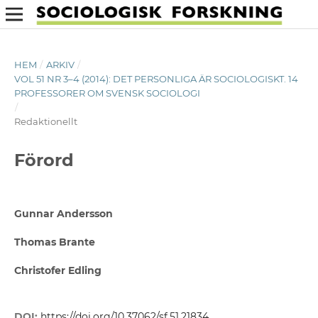
HEM
/
ARKIV
/
VOL 51 NR 3–4 (2014): DET PERSONLIGA ÄR SOCIOLOGISKT. 14
PROFESSORER OM SVENSK SOCIOLOGI
/
Redaktionellt
Förord
Gunnar Andersson
Thomas Brante
Christofer Edling
DOI:
https://doi.org/10.37062/sf.51.21834