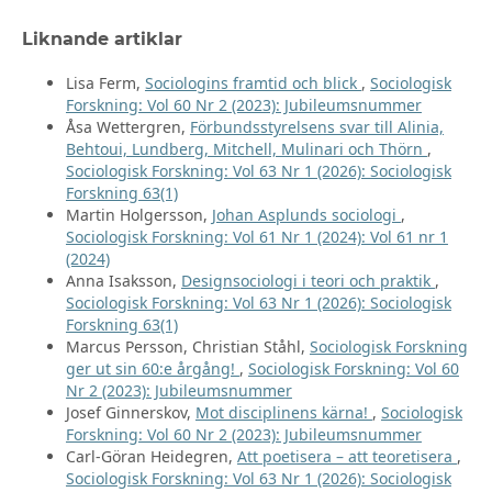
Liknande artiklar
Lisa Ferm,
Sociologins framtid och blick
,
Sociologisk
Forskning: Vol 60 Nr 2 (2023): Jubileumsnummer
Åsa Wettergren,
Förbundsstyrelsens svar till Alinia,
Behtoui, Lundberg, Mitchell, Mulinari och Thörn
,
Sociologisk Forskning: Vol 63 Nr 1 (2026): Sociologisk
Forskning 63(1)
Martin Holgersson,
Johan Asplunds sociologi
,
Sociologisk Forskning: Vol 61 Nr 1 (2024): Vol 61 nr 1
(2024)
Anna Isaksson,
Designsociologi i teori och praktik
,
Sociologisk Forskning: Vol 63 Nr 1 (2026): Sociologisk
Forskning 63(1)
Marcus Persson, Christian Ståhl,
Sociologisk Forskning
ger ut sin 60:e årgång!
,
Sociologisk Forskning: Vol 60
Nr 2 (2023): Jubileumsnummer
Josef Ginnerskov,
Mot disciplinens kärna!
,
Sociologisk
Forskning: Vol 60 Nr 2 (2023): Jubileumsnummer
Carl-Göran Heidegren,
Att poetisera – att teoretisera
,
Sociologisk Forskning: Vol 63 Nr 1 (2026): Sociologisk