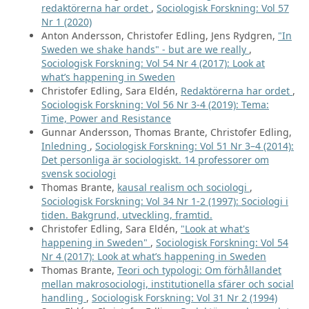
redaktörerna har ordet
,
Sociologisk Forskning: Vol 57
Nr 1 (2020)
Anton Andersson, Christofer Edling, Jens Rydgren,
"In
Sweden we shake hands" - but are we really
,
Sociologisk Forskning: Vol 54 Nr 4 (2017): Look at
what’s happening in Sweden
Christofer Edling, Sara Eldén,
Redaktörerna har ordet
,
Sociologisk Forskning: Vol 56 Nr 3-4 (2019): Tema:
Time, Power and Resistance
Gunnar Andersson, Thomas Brante, Christofer Edling,
Inledning
,
Sociologisk Forskning: Vol 51 Nr 3–4 (2014):
Det personliga är sociologiskt. 14 professorer om
svensk sociologi
Thomas Brante,
kausal realism och sociologi
,
Sociologisk Forskning: Vol 34 Nr 1-2 (1997): Sociologi i
tiden. Bakgrund, utveckling, framtid.
Christofer Edling, Sara Eldén,
"Look at what's
happening in Sweden"
,
Sociologisk Forskning: Vol 54
Nr 4 (2017): Look at what’s happening in Sweden
Thomas Brante,
Teori och typologi: Om förhållandet
mellan makrosociologi, institutionella sfärer och social
handling
,
Sociologisk Forskning: Vol 31 Nr 2 (1994)