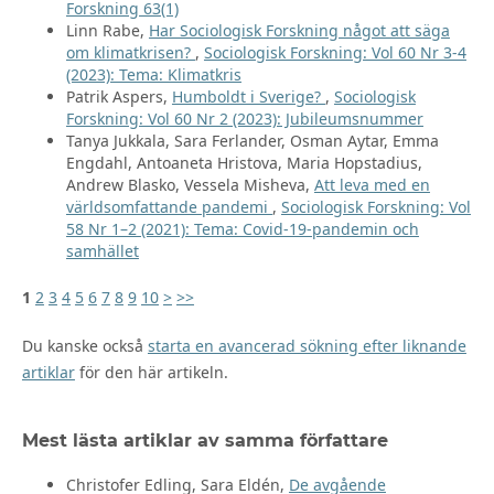
Forskning 63(1)
Linn Rabe,
Har Sociologisk Forskning något att säga
om klimatkrisen?
,
Sociologisk Forskning: Vol 60 Nr 3-4
(2023): Tema: Klimatkris
Patrik Aspers,
Humboldt i Sverige?
,
Sociologisk
Forskning: Vol 60 Nr 2 (2023): Jubileumsnummer
Tanya Jukkala, Sara Ferlander, Osman Aytar, Emma
Engdahl, Antoaneta Hristova, Maria Hopstadius,
Andrew Blasko, Vessela Misheva,
Att leva med en
världsomfattande pandemi
,
Sociologisk Forskning: Vol
58 Nr 1–2 (2021): Tema: Covid-19-pandemin och
samhället
1
2
3
4
5
6
7
8
9
10
>
>>
Du kanske också
starta en avancerad sökning efter liknande
artiklar
för den här artikeln.
Mest lästa artiklar av samma författare
Christofer Edling, Sara Eldén,
De avgående