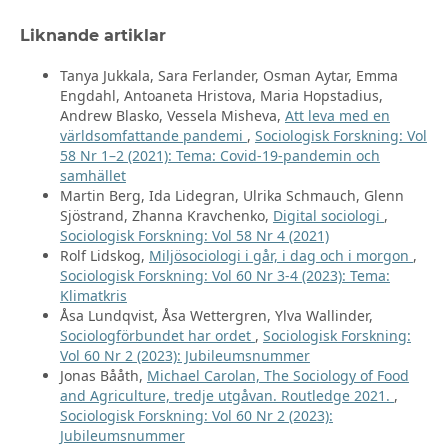
Liknande artiklar
Tanya Jukkala, Sara Ferlander, Osman Aytar, Emma
Engdahl, Antoaneta Hristova, Maria Hopstadius,
Andrew Blasko, Vessela Misheva,
Att leva med en
världsomfattande pandemi
,
Sociologisk Forskning: Vol
58 Nr 1–2 (2021): Tema: Covid-19-pandemin och
samhället
Martin Berg, Ida Lidegran, Ulrika Schmauch, Glenn
Sjöstrand, Zhanna Kravchenko,
Digital sociologi
,
Sociologisk Forskning: Vol 58 Nr 4 (2021)
Rolf Lidskog,
Miljösociologi i går, i dag och i morgon
,
Sociologisk Forskning: Vol 60 Nr 3-4 (2023): Tema:
Klimatkris
Åsa Lundqvist, Åsa Wettergren, Ylva Wallinder,
Sociologförbundet har ordet
,
Sociologisk Forskning:
Vol 60 Nr 2 (2023): Jubileumsnummer
Jonas Bååth,
Michael Carolan, The Sociology of Food
and Agriculture, tredje utgåvan. Routledge 2021.
,
Sociologisk Forskning: Vol 60 Nr 2 (2023):
Jubileumsnummer