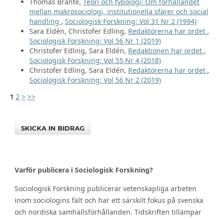
Thomas Brante,
Teori och typologi: Om förhållandet
mellan makrosociologi, institutionella sfärer och social
handling
,
Sociologisk Forskning: Vol 31 Nr 2 (1994)
Sara Eldén, Christofer Edling,
Redaktörerna har ordet
,
Sociologisk Forskning: Vol 56 Nr 1 (2019)
Christofer Edling, Sara Eldén,
Redaktionen har ordet
,
Sociologisk Forskning: Vol 55 Nr 4 (2018)
Christofer Edling, Sara Eldén,
Redaktörerna har ordet
,
Sociologisk Forskning: Vol 56 Nr 2 (2019)
1
2
>
>>
SKICKA IN BIDRAG
Varför publicera i Sociologisk Forskning?
Sociologisk Forskning publicerar vetenskapliga arbeten
inom sociologins fält och har ett särskilt fokus på svenska
och nordiska samhällsförhållanden. Tidskriften tillämpar