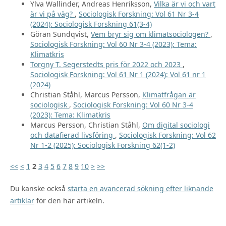
Ylva Wallinder, Andreas Henriksson,
Vilka är vi och vart
är vi på väg?
,
Sociologisk Forskning: Vol 61 Nr 3-4
(2024): Sociologisk Forskning 61(3-4)
Göran Sundqvist,
Vem bryr sig om klimatsociologen?
,
Sociologisk Forskning: Vol 60 Nr 3-4 (2023): Tema:
Klimatkris
Torgny T. Segerstedts pris för 2022 och 2023
,
Sociologisk Forskning: Vol 61 Nr 1 (2024): Vol 61 nr 1
(2024)
Christian Ståhl, Marcus Persson,
Klimatfrågan är
sociologisk
,
Sociologisk Forskning: Vol 60 Nr 3-4
(2023): Tema: Klimatkris
Marcus Persson, Christian Ståhl,
Om digital sociologi
och datafierad livsföring
,
Sociologisk Forskning: Vol 62
Nr 1-2 (2025): Sociologisk Forskning 62(1-2)
<<
<
1
2
3
4
5
6
7
8
9
10
>
>>
Du kanske också
starta en avancerad sökning efter liknande
artiklar
för den här artikeln.