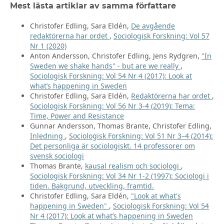
Mest lästa artiklar av samma författare
Christofer Edling, Sara Eldén,
De avgående
redaktörerna har ordet
,
Sociologisk Forskning: Vol 57
Nr 1 (2020)
Anton Andersson, Christofer Edling, Jens Rydgren,
"In
Sweden we shake hands" - but are we really
,
Sociologisk Forskning: Vol 54 Nr 4 (2017): Look at
what’s happening in Sweden
Christofer Edling, Sara Eldén,
Redaktörerna har ordet
,
Sociologisk Forskning: Vol 56 Nr 3-4 (2019): Tema:
Time, Power and Resistance
Gunnar Andersson, Thomas Brante, Christofer Edling,
Inledning
,
Sociologisk Forskning: Vol 51 Nr 3–4 (2014):
Det personliga är sociologiskt. 14 professorer om
svensk sociologi
Thomas Brante,
kausal realism och sociologi
,
Sociologisk Forskning: Vol 34 Nr 1-2 (1997): Sociologi i
tiden. Bakgrund, utveckling, framtid.
Christofer Edling, Sara Eldén,
"Look at what's
happening in Sweden"
,
Sociologisk Forskning: Vol 54
Nr 4 (2017): Look at what’s happening in Sweden