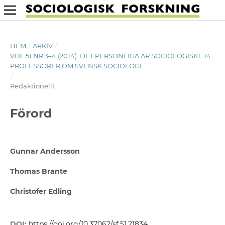
HEM
/
ARKIV
/
VOL 51 NR 3–4 (2014): DET PERSONLIGA ÄR SOCIOLOGISKT. 14
PROFESSORER OM SVENSK SOCIOLOGI
/
Redaktionellt
Förord
Gunnar Andersson
Thomas Brante
Christofer Edling
DOI:
https://doi.org/10.37062/sf.51.21834