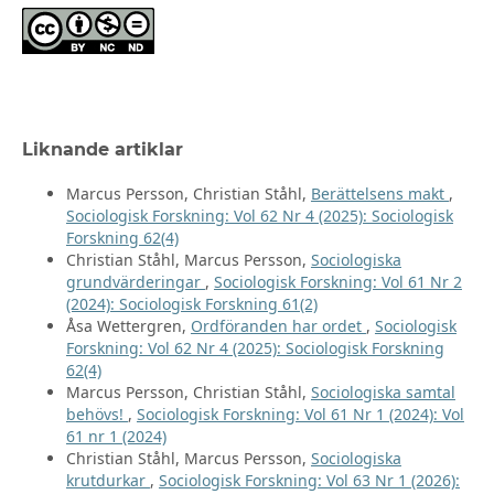
Liknande artiklar
Marcus Persson, Christian Ståhl,
Berättelsens makt
,
Sociologisk Forskning: Vol 62 Nr 4 (2025): Sociologisk
Forskning 62(4)
Christian Ståhl, Marcus Persson,
Sociologiska
grundvärderingar
,
Sociologisk Forskning: Vol 61 Nr 2
(2024): Sociologisk Forskning 61(2)
Åsa Wettergren,
Ordföranden har ordet
,
Sociologisk
Forskning: Vol 62 Nr 4 (2025): Sociologisk Forskning
62(4)
Marcus Persson, Christian Ståhl,
Sociologiska samtal
behövs!
,
Sociologisk Forskning: Vol 61 Nr 1 (2024): Vol
61 nr 1 (2024)
Christian Ståhl, Marcus Persson,
Sociologiska
krutdurkar
,
Sociologisk Forskning: Vol 63 Nr 1 (2026):