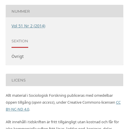
NUMMER
Vol 51 Nr 2 (2014)
SEKTION
Övrigt
LICENS
Allt material i Sociologisk Forskning publiceras med omedelbar
öppen tillgång (
open access
), under Creative Commons-licensen
CC
BY-NC-ND 4.0
.
Allt innehåll i tidskriften är fritt tillgängligt utan kostnad och får för
icke-kommersiella syften fritt läsas, laddas ned, kopieras, delas,