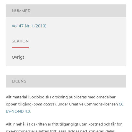
NUMMER
Vol 47 Nr 1 (2010)
SEKTION
Övrigt
LICENS
Allt material i Sociologisk Forskning publiceras med omedelbar
öppen tillgång (
open access
), under Creative Commons-licensen
CC
BY-NC-ND 4.0
.
Allt innehåll i tidskriften är fritt tillgängligt utan kostnad och får för
icke-kommersiella syften fritt läsas, laddas ned, kopieras, delas,