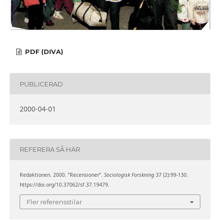
PDF (DIVA)
PUBLICERAD
2000-04-01
REFERERA SÅ HÄR
Redaktionen. 2000. ”Recensioner”.
Sociologisk Forskning
37 (2):99-130.
https://doi.org/10.37062/sf.37.19479.
Fler referensstilar