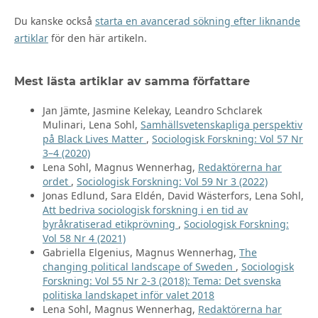
Du kanske också
starta en avancerad sökning efter liknande
artiklar
för den här artikeln.
Mest lästa artiklar av samma författare
Jan Jämte, Jasmine Kelekay, Leandro Schclarek
Mulinari, Lena Sohl,
Samhällsvetenskapliga perspektiv
på Black Lives Matter
,
Sociologisk Forskning: Vol 57 Nr
3–4 (2020)
Lena Sohl, Magnus Wennerhag,
Redaktörerna har
ordet
,
Sociologisk Forskning: Vol 59 Nr 3 (2022)
Jonas Edlund, Sara Eldén, David Wästerfors, Lena Sohl,
Att bedriva sociologisk forskning i en tid av
byråkratiserad etikprövning
,
Sociologisk Forskning:
Vol 58 Nr 4 (2021)
Gabriella Elgenius, Magnus Wennerhag,
The
changing political landscape of Sweden
,
Sociologisk
Forskning: Vol 55 Nr 2-3 (2018): Tema: Det svenska
politiska landskapet inför valet 2018
Lena Sohl, Magnus Wennerhag,
Redaktörerna har