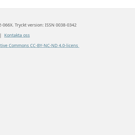
2-066X. Tryckt version: ISSN 0038-0342
 |
Kontakta oss
ative Commons CC-BY-NC-ND 4.0-licens