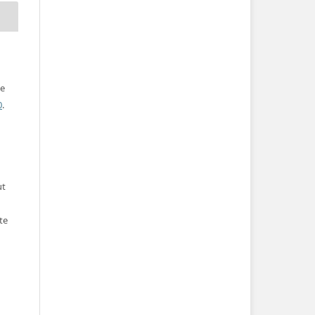
ve
0
.
ut
te