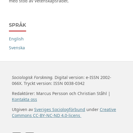
med stöd av Vetenskapsrådet.
SPRÅK
English
Svenska
Sociologisk Forskning.
Digital version: e-ISSN 2002-
066X. Tryckt version: ISSN 0038-0342
Redaktörer: Marcus Persson och Christian Ståhl |
Kontakta oss
Utgiven av
Sveriges Sociologförbund
under
Creative
Commons CC-BY-NC-ND 4.0-licens