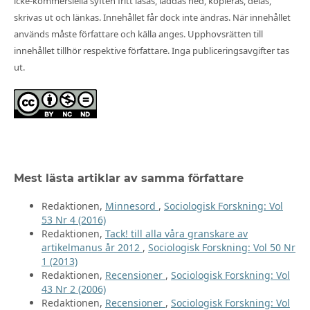
icke-kommersiella syften fritt läsas, laddas ned, kopieras, delas,
skrivas ut och länkas. Innehållet får dock inte ändras. När innehållet
används måste författare och källa anges. Upphovsrätten till
innehållet tillhör respektive författare. Inga publiceringsavgifter tas
ut.
Mest lästa artiklar av samma författare
Redaktionen,
Minnesord
,
Sociologisk Forskning: Vol
53 Nr 4 (2016)
Redaktionen,
Tack! till alla våra granskare av
artikelmanus år 2012
,
Sociologisk Forskning: Vol 50 Nr
1 (2013)
Redaktionen,
Recensioner
,
Sociologisk Forskning: Vol
43 Nr 2 (2006)
Redaktionen,
Recensioner
,
Sociologisk Forskning: Vol