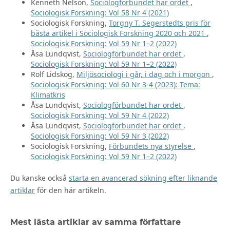
Kenneth Nelson,
Sociologförbundet har ordet
,
Sociologisk Forskning: Vol 58 Nr 4 (2021)
Sociologisk Forskning,
Torgny T. Segerstedts pris för
bästa artikel i Sociologisk Forskning 2020 och 2021
,
Sociologisk Forskning: Vol 59 Nr 1–2 (2022)
Åsa Lundqvist,
Sociologförbundet har ordet
,
Sociologisk Forskning: Vol 59 Nr 1–2 (2022)
Rolf Lidskog,
Miljösociologi i går, i dag och i morgon
,
Sociologisk Forskning: Vol 60 Nr 3-4 (2023): Tema:
Klimatkris
Åsa Lundqvist,
Sociologförbundet har ordet
,
Sociologisk Forskning: Vol 59 Nr 4 (2022)
Åsa Lundqvist,
Sociologförbundet har ordet
,
Sociologisk Forskning: Vol 59 Nr 3 (2022)
Sociologisk Forskning,
Förbundets nya styrelse
,
Sociologisk Forskning: Vol 59 Nr 1–2 (2022)
Du kanske också
starta en avancerad sökning efter liknande
artiklar
för den här artikeln.
Mest lästa artiklar av samma författare