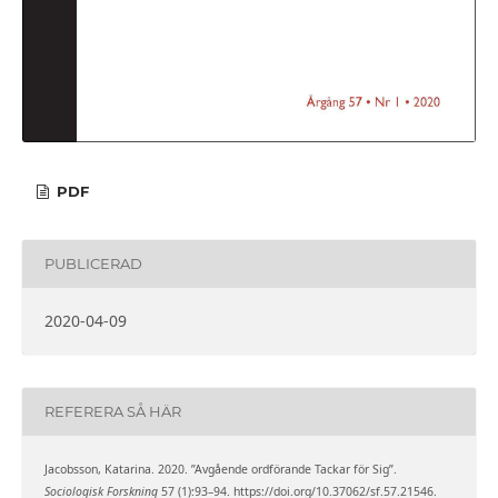
PDF
PUBLICERAD
2020-04-09
REFERERA SÅ HÄR
Jacobsson, Katarina. 2020. ”Avgående ordförande Tackar för Sig”.
Sociologisk Forskning
57 (1):93–94. https://doi.org/10.37062/sf.57.21546.