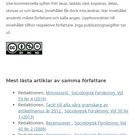
icke-kommersiella syften fritt läsas, laddas ned, kopieras, delas,
skrivas ut och länkas. Innehållet får dock inte ändras. När innehållet
används måste författare och källa anges. Upphovsrätten till
innehållet tillhör respektive författare. Inga publiceringsavgifter tas
ut.
Mest lästa artiklar av samma författare
Redaktionen,
Minnesord
,
Sociologisk Forskning: Vol
53 Nr 4 (2016)
Redaktionen,
Tack! till alla våra granskare av
artikelmanus år 2012
,
Sociologisk Forskning: Vol 50 Nr
1 (2013)
Redaktionen,
Recensioner
,
Sociologisk Forskning: Vol
43 Nr 2 (2006)
Redaktionen,
Recensioner
,
Sociologisk Forskning: Vol