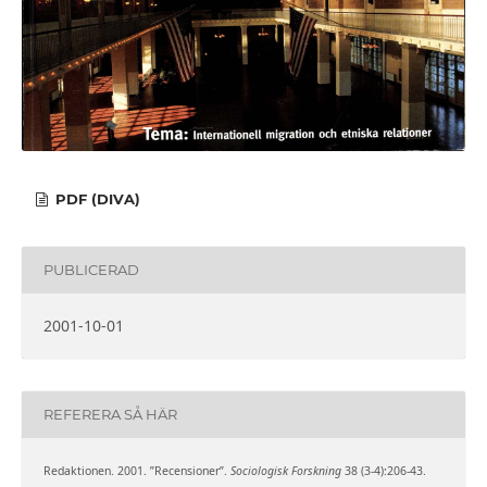
PDF (DIVA)
PUBLICERAD
2001-10-01
REFERERA SÅ HÄR
Redaktionen. 2001. ”Recensioner”.
Sociologisk Forskning
38 (3-4):206-43.