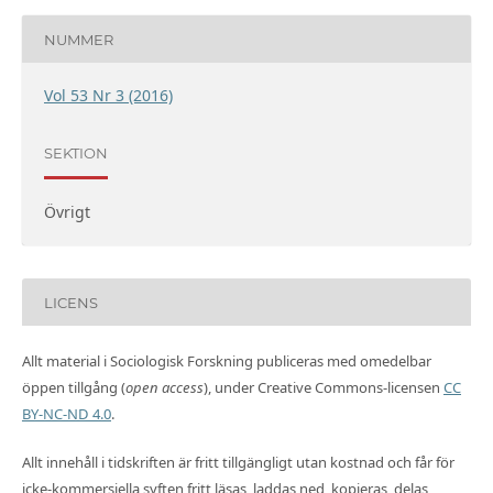
NUMMER
Vol 53 Nr 3 (2016)
SEKTION
Övrigt
LICENS
Allt material i Sociologisk Forskning publiceras med omedelbar
öppen tillgång (
open access
), under Creative Commons-licensen
CC
BY-NC-ND 4.0
.
Allt innehåll i tidskriften är fritt tillgängligt utan kostnad och får för
icke-kommersiella syften fritt läsas, laddas ned, kopieras, delas,