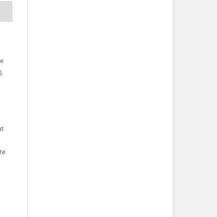
ve
0
.
ut
te