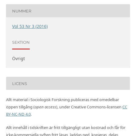
NUMMER
Vol 53 Nr 3 (2016)
SEKTION
Övrigt
LICENS
Allt material i Sociologisk Forskning publiceras med omedelbar
öppen tillgång (
open access
), under Creative Commons-licensen
CC
BY-NC-ND 4.0
.
Allt innehåll i tidskriften är fritt tillgängligt utan kostnad och får för
icke-kommersiella syften fritt läsas, laddas ned, kopieras, delas,