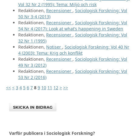
Vol 32 Nr 2 (1995): Tema: Miljö och risk
Redaktionen,
Recensioner
,
Sociologisk Forskning: Vol
50 Nr 3-4 (2013)
Redaktionen,
Recensioner
,
Sociologisk Forskning: Vol
54 Nr 4 (2017): Look at what’s happening in Sweden
Redaktionen,
Recensioner
,
Sociologisk Forskning: Vol
32 Nr 1 (1995)
Redaktionen,
Notiser
,
Sociologisk Forskning: Vol 40 Nr
4 (2003): Tema: Krig och konflikt
Redaktionen,
Recensioner
,
Sociologisk Forskning: Vol
49 Nr 3 (2012)
Redaktionen,
Recensioner
,
Sociologisk Forskning: Vol
53 Nr 2 (2016)
<<
<
3
4
5
6
7
8
9
10
11
12
>
>>
SKICKA IN BIDRAG
Varför publicera i Sociologisk Forskning?